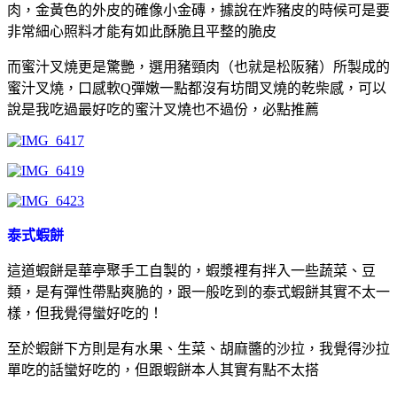
肉，金黃色的外皮的確像小金磚，據說在炸豬皮的時候可是要
非常細心照料才能有如此酥脆且平整的脆皮
而蜜汁叉燒更是驚艷，選用豬頸肉（也就是松阪豬）所製成的
蜜汁叉燒，口感軟Q彈嫩一點都沒有坊間叉燒的乾柴感，可以
說是我吃過最好吃的蜜汁叉燒也不過份，必點推薦
泰式蝦餅
這道蝦餅是華亭聚手工自製的，蝦漿裡有拌入一些蔬菜、豆
類，是有彈性帶點爽脆的，跟一般吃到的泰式蝦餅其實不太一
樣，但我覺得蠻好吃的！
至於蝦餅下方則是有水果、生菜、胡麻醬的沙拉，我覺得沙拉
單吃的話蠻好吃的，但跟蝦餅本人其實有點不太搭