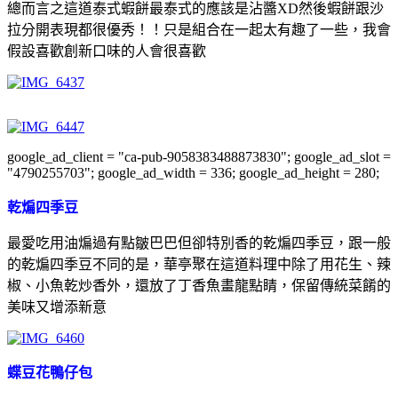
總而言之這道泰式蝦餅最泰式的應該是沾醬XD然後蝦餅跟沙
拉分開表現都很優秀！！只是組合在一起太有趣了一些，我會
假設喜歡創新口味的人會很喜歡
google_ad_client = "ca-pub-9058383488873830"; google_ad_slot =
"4790255703"; google_ad_width = 336; google_ad_height = 280;
乾煸四季豆
最愛吃用油煸過有點皺巴巴但卻特別香的乾煸四季豆，跟一般
的乾煸四季豆不同的是，華亭聚在這道料理中除了用花生、辣
椒、小魚乾炒香外，還放了丁香魚畫龍點睛，保留傳統菜餚的
美味又增添新意
蝶豆花鴨仔包