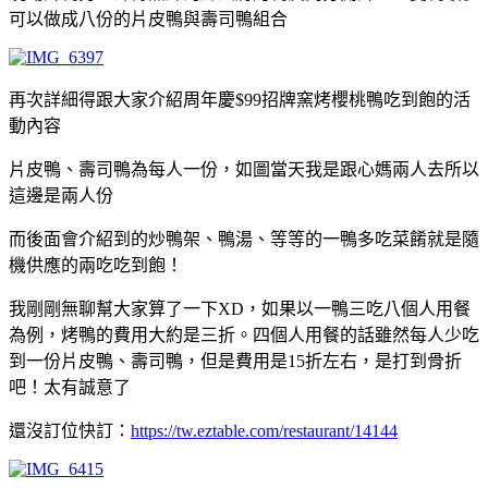
可以做成八份的片皮鴨與壽司鴨組合
再次詳細得跟大家介紹周年慶$99招牌窯烤櫻桃鴨吃到飽的活
動內容
片皮鴨、壽司鴨為每人一份，如圖當天我是跟心媽兩人去所以
這邊是兩人份
而後面會介紹到的炒鴨架、鴨湯、等等的一鴨多吃菜餚就是隨
機供應的兩吃吃到飽！
我剛剛無聊幫大家算了一下XD，如果以一鴨三吃八個人用餐
為例，烤鴨的費用大約是三折。四個人用餐的話雖然每人少吃
到一份片皮鴨、壽司鴨，但是費用是15折左右，是打到骨折
吧！太有誠意了
還沒訂位快訂：
https://tw.eztable.com/restaurant/14144