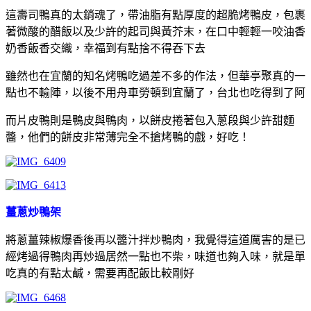
這壽司鴨真的太銷魂了，帶油脂有點厚度的超脆烤鴨皮，包裹
著微酸的醋飯以及少許的起司與黃芥末，在口中輕輕一咬油香
奶香飯香交織，幸福到有點捨不得吞下去
雖然也在宜蘭的知名烤鴨吃過差不多的作法，但華亭聚真的一
點也不輸陣，以後不用舟車勞頓到宜蘭了，台北也吃得到了阿
而片皮鴨則是鴨皮與鴨肉，以餅皮捲著包入蔥段與少許甜麵
醬，他們的餅皮非常薄完全不搶烤鴨的戲，好吃！
薑蔥炒鴨架
將蔥薑辣椒爆香後再以醬汁拌炒鴨肉，我覺得這道厲害的是已
經烤過得鴨肉再炒過居然一點也不柴，味道也夠入味，就是單
吃真的有點太鹹，需要再配飯比較剛好