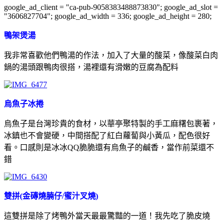
google_ad_client = "ca-pub-9058383488873830"; google_ad_slot =
"3606827704"; google_ad_width = 336; google_ad_height = 280;
鴨架煲湯
我非常喜歡他們鴨湯的作法，加入了大量的酸菜，像酸菜白肉
鍋的湯頭跟鴨肉很搭，湯裡還有滑嫩的豆腐為配料
烏魚子冰捲
烏魚子是台灣珍貴的食材，以華亭聚特製的手工麻糬包裹著，
冰鎮也不會變硬，中間搭配了紅白蘿蔔與小黃瓜，配色很好
看。口感則是冰冰QQ脆脆還有烏魚子的鹹香，當作前菜還不
錯
雙拼(金磚燒腩仔/蜜汁叉燒)
這雙拼是除了烤鴨外當天最最驚豔的一道！我先吃了脆皮燒