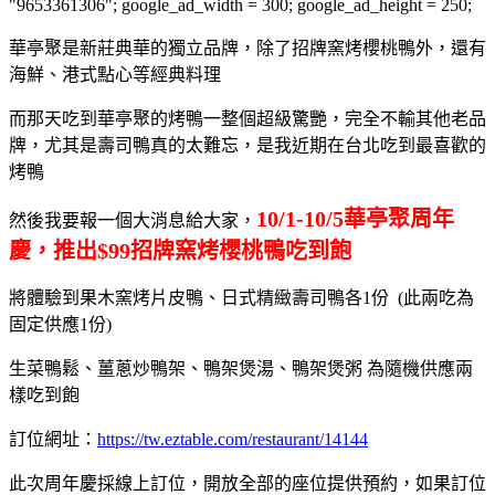
"9653361306"; google_ad_width = 300; google_ad_height = 250;
華亭聚是新莊典華的獨立品牌，除了招牌窯烤櫻桃鴨外，還有
海鮮、港式點心等經典料理
而那天吃到華亭聚的烤鴨一整個超級驚艷，完全不輸其他老品
牌，尤其是壽司鴨真的太難忘，是我近期在台北吃到最喜歡的
烤鴨
10/1-10/5華亭聚周年
然後我要報一個大消息給大家，
慶，推出$99招牌窯烤櫻桃鴨吃到飽
將體驗到果木窯烤片皮鴨、日式精緻壽司鴨各1份 (此兩吃為
固定供應1份)
生菜鴨鬆、薑蔥炒鴨架、鴨架煲湯、鴨架煲粥 為隨機供應兩
樣吃到飽
訂位網址：
https://tw.eztable.com/restaurant/14144
此次周年慶採線上訂位，開放全部的座位提供預約，如果訂位