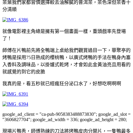
茶葉我們家都習慣選擇較去油解膩的普洱茶，茶色深但茶香十
分清順
就像電影裡主角總是擁有第一個畫面一樣，重頭戲率先登場
了！
師傅在片鴨前先將全鴨端上桌給我們觀賞過目一下，華聚亭的
烤鴨是採用75日熟成的櫻桃鴨，以廣式烤鴨的手法在鴨身內塞
入香料及調味品，以掛爐式乾烤，才會如此金黃油亮且用看的
就感覺的到它的皮脆
我真的是，看五秒就已經瘋狂分泌口水了，好想吃啊啊啊
google_ad_client = "ca-pub-9058383488873830"; google_ad_slot =
"3606827704"; google_ad_width = 336; google_ad_height = 280;
現場片鴨秀，師傅熟練的刀法將烤鴨皮肉分開片，一隻鴨最多