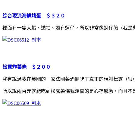
綜合現流海鮮烤蛋 ＄３２０
裡面有一隻大蝦、透抽、還有蚵仔，所以非常像蚵仔煎（我是
松露炸薯條 ＄２００
我有說過我在英國的一家法國餐酒館吃了真正的現刨松露（很
所以說兩百元就能吃到松露薯條我還真的是心存感激，而且不