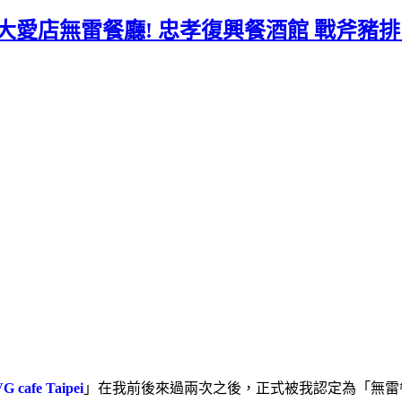
pei*大愛店無雷餐廳! 忠孝復興餐酒館 戰斧豬
G cafe Taipei
」在我前後來過兩次之後，正式被我認定為「無雷