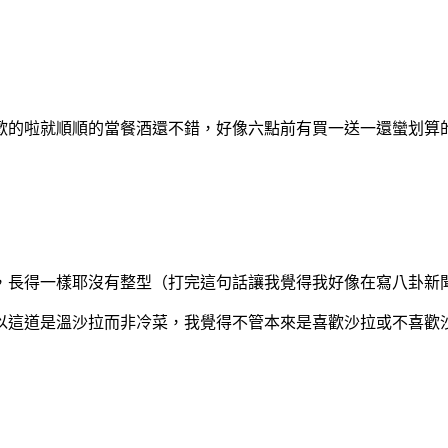
歡的啦就順順的當餐酒還不錯，好像六點前有買一送一還蠻划算
，長得一樣耶沒有整型（打完這句話讓我覺得我好像在寫八卦新
以這道是溫沙拉而非冷菜，我覺得不管本來是喜歡沙拉或不喜歡