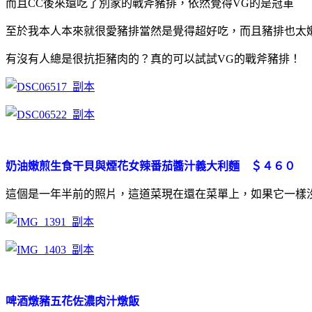
而且CC後來還吃了別家的戰斧豬排，依然覺得VG的是冠軍
至於我本人本來就很愛豬排當然是覺得超好吃，而且豬排也太
有沒有人總是很抗拒豬肉的？真的可以試試VG的戰斧豬排！
奶油嫩煎生食干貝與煙花女辣番茄醬汁義大利麵 ＄４６０
這個是一年半前的照片，這道菜現在還在菜單上，如果它一樣
啤酒燉豬五花佐濃肉汁燉飯