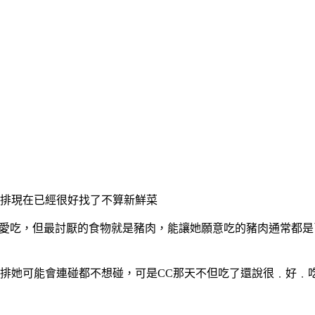
排現在已經很好找了不算新鮮菜
超愛吃，但最討厭的食物就是豬肉，能讓她願意吃的豬肉通常都
豬排她可能會連碰都不想碰，可是CC那天不但吃了還說很﹒好﹒