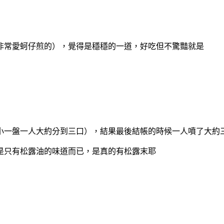
非常愛蚵仔煎的），覺得是穩穩的一道，好吃但不驚豔就是
小一盤一人大約分到三口），結果最後結帳的時候一人噴了大約
是只有松露油的味道而已，是真的有松露末耶