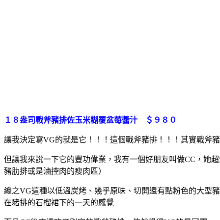
１８盎司戰斧豬排佐玉米糊覆盆莓醬汁 ＄９８０
讓我決定寫VG的就是它！！！這個戰斧豬排！！！
其實戰斧豬
但讓我來說一下它的豐功偉業，我有一個好朋友叫做CC，她
豬肋排或是滷控肉的瘦肉區）
總之VG這種以低溫炭烤、幾乎原味、切開還有點粉色的大型
在豬排的石榴裙下的一天的感覺