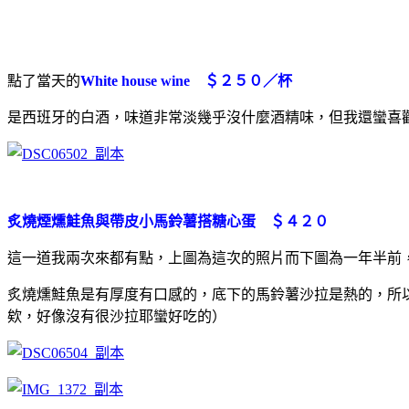
點了當天的
White house wine ＄２５０／杯
是西班牙的白酒，味道非常淡幾乎沒什麼酒精味，但我還蠻喜
炙燒煙燻鮭魚與帶皮小馬鈴薯搭糖心蛋 ＄４２０
這一道我兩次來都有點，上圖為這次的照片而下圖為一年半前
炙燒燻鮭魚是有厚度有口感的，底下的馬鈴薯沙拉是熱的，所
欸，好像沒有很沙拉耶蠻好吃的）