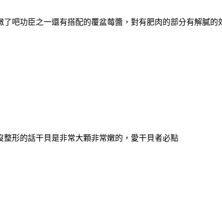
嫩了吧
功臣之一還有搭配的覆盆莓醬，對有肥肉的部分有解膩的
沒整形的話干貝是非常大顆非常嫩的，愛干貝者必點