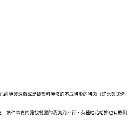
是已經醃製透徹或是被醬料淹沒的不成豬形的豬肉（好比美式烤
吃！這件事真的讓找餐廳的我爽到不行，有種哈哈哈妳也有敗倒