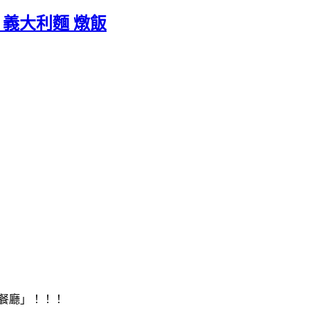
排 義大利麵 燉飯
餐廳」！！！