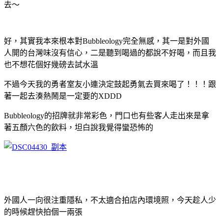
去～
好，其實我本來根本對Bubbleology完全無感，其一是對外國
人開的台灣味沒有信心，二是聽到喝過的都說不好喝，而且我
也不想花個好幾磅去試水溫
不過今天我的勇者室友小連決定鼓起勇氣去買來喝了！！！跟
著一起去湊熱鬧是一定要的XDDD
Bubbleology的招牌就非常彩色，門口也有些客人走出來是拿
著五顏六色的飲料，坦白說我覺得蠻恐怖的
外國人一向很注重隱私，不太適合拍店內環境照，今天趁人少
的時候趕快拍個一兩張