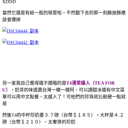
XDDD
當然它還是有給一般的吸管啦，不然戳下去的那一刻脆迪酥應
該會爆掉
另一家我自己覺得還不錯喝的是
T4清茶達人（TEA FOR
U）
，奶茶的味道跟台灣一模一樣阿，可以調甜冰還有中文菜
單可以用中文點餐，太感人了！可他們的珍珠就比較硬一點就
是
然後T4的中杯珍奶要３.７磅（台幣＄１８５），大杯是４.２
磅（台幣＄２１０），太奢侈的珍奶