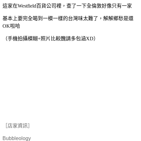
這家在Westfield百貨公司裡，查了一下全倫敦好像只有一家
基本上要完全喝到一模一樣的台灣味太難了，解解鄉愁是還
OK啦哈
（手機拍攝模糊+照片比較醜請多包涵XD）
［店家資訊］
Bubbleology