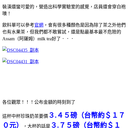
裝潢還蠻可愛的，營造出科學實驗室的感覺，店員還會穿白袍
噢！
飲料單可以參考
官網
，會有很多種顏色是因為除了茶之外他們
也有水果茶，但我們都不敢嘗試，還是點最基本最不危險的
Assam（阿薩姆）milk tea好了．．．
各位觀眾！！！公布金額的時刻到了
３.４５磅（台幣約＄１７
這杯中杯珍珠奶茶要價
０元）
３.７５磅
（台幣約＄１
，大杯的話是