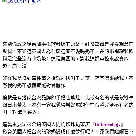
來到倫敦之後台灣手搖飲料店的奶茶、紅茶拿鐵是我最想念的
飲料，不知道英國人為什麼這麼不愛喝奶茶，在超市裡罐裝飲
料是完全沒有『奶茶』這種東西的，對我這奶茶控來說真的
超、崩、潰
好在我意識到這件事之後就趕快叫ＴＪ寄一箱基諾來給我，不
然我的奶茶恐慌症絕對會發作
倫敦是有幾家台灣品牌的手搖店進駐，比較有名的就是歇腳亭
跟日出茶太，還有一家我覺得蠻好喝的但在台灣完全不有名的
叫『T4清茶達人』
這篇主要是來介紹英國人開的珍珠奶茶店『
Bubbleology
』，
揪竟英國人把台灣的珍奶變成什麼德行呢！？讓我們繼續看下