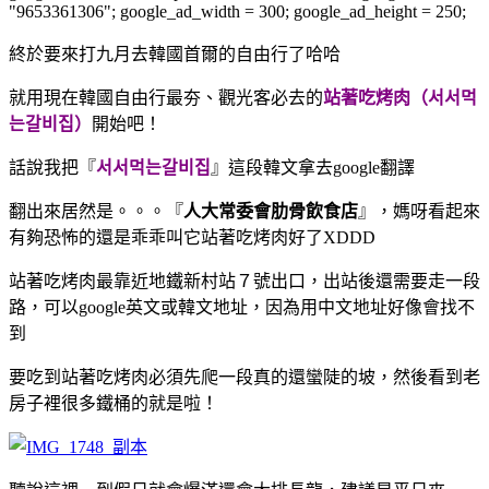
"9653361306"; google_ad_width = 300; google_ad_height = 250;
終於要來打九月去韓國首爾的自由行了哈哈
就用現在韓國自由行最夯、觀光客必去的
站著吃烤肉（서서먹
는갈비집）
開始吧！
話說我把『
서서먹는갈비집
』這段韓文拿去google翻譯
翻出來居然是。。。『
人大常委會肋骨飲食店
』，媽呀看起來
有夠恐怖的
還是乖乖叫它站著吃烤肉好了XDDD
站著吃烤肉最靠近地鐵新村站７號出口，出站後還需要走一段
路，可以google英文或韓文地址，因為用中文地址好像會找不
到
要吃到站著吃烤肉必須先爬一段真的還蠻陡的坡，然後看到老
房子裡很多鐵桶的就是啦！