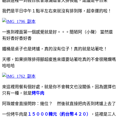
聽說這裡一到假日就會爆滿還會大排長龍，建議是平日來
我們是平日中午１點半左右來就沒有排到隊，超幸運的啦！
一進到裡面第一個感覺就是好。。。簡陋阿（小聲） 當然還
有好香好香好香
鐵桶是桌子也是烤爐，真的沒有位子！真的就是站著吃！
天哪，如果排隊排得腳超痠進來還要站著吃真的不會很賭爛嗎
哈哈哈
來這裡用餐有個好處，就是你不會韓文也沒關係，因為選擇也
只有一種，就是
烤牛肉
阿珠嬤會直接問妳：幾位？ 然後就直接把肉丟到烤爐上去了
一份烤牛肉是
１５０００韓元（約台幣４２０）
，這裡是三人