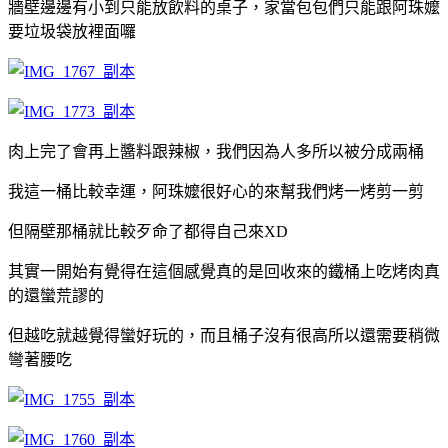
牆壁邊邊有小到只能放飲料的桌子，家當包包們只能跟阿珠嬤
要垃圾袋放裡面囉
肉上完了會再上醬料跟辣椒，我們因為人多所以被分成兩桶
我這一桶比較幸運，阿珠嬤很好心的來幫我們烤一烤剪一剪
但隔壁那桶就比較歹命了都得自己來XD
其實一開始有覺得在這個感覺真的是回收來的鐵桶上吃烤肉真
的還蠻荒謬的
但越吃就越覺得蠻好玩的，而且桶子沒有很高所以還需要稍微
彎著腰吃