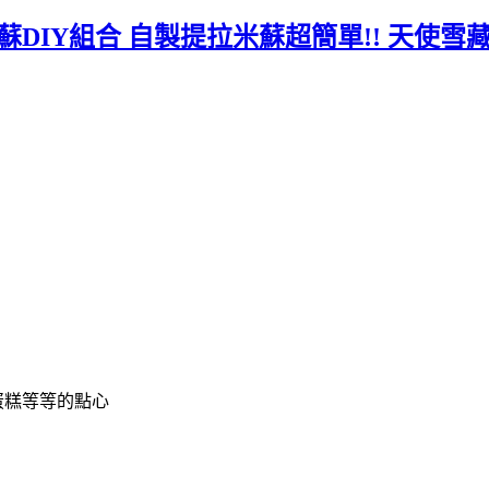
DIY組合 自製提拉米蘇超簡單!! 天使雪藏
蛋糕等等的點心