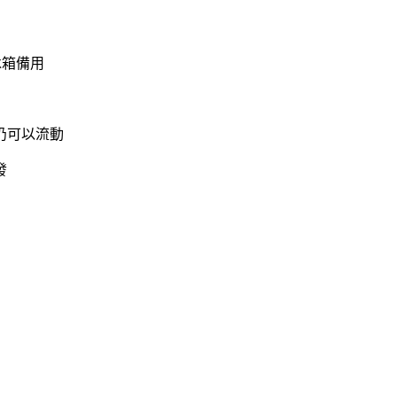
冰箱備用
仍可以流動
發