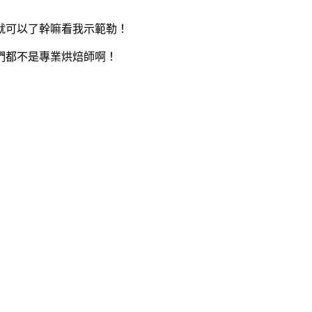
就可以了幹嘛看我示範勒！
們都不是專業烘焙師啊！