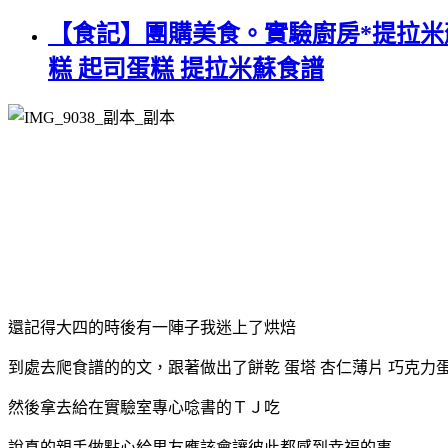
【食記】團購美食。實驗廚房*提拉米蘇
糕 起司蛋糕 提拉米蘇食譜
還記得大四的時後有一陣子我迷上了烘焙
到處去爬食譜的的文，跟著做出了餅乾 蛋塔 杏仁薄片 巧克力
然後拿去給在實驗室專心唸書的ＴＪ吃
說真的親手做點心給男友應該會讓彼此都感到幸福的事