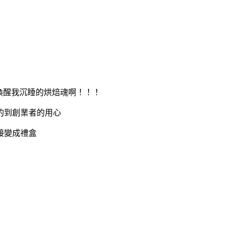
喚醒我沉睡的烘焙魂啊！！！
的到創業者的用心
接變成禮盒