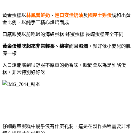
黃金蛋糕以
林鳳營鮮奶
、
進口安佳奶油
及
國產土雞蛋
調和出黃
金比例，
以純手工精心烘焙而成
口感跟我以前吃過的海綿蛋糕 蜂蜜蛋糕 長崎蛋糕完全不同
黃金蛋糕吃起來非常輕柔、綿密而且濕潤
，就好像
小嬰兒的肌
膚一樣
入口還能嚐到很舒服不厚重的奶香味，瞬間會以為是乳酪蛋
糕，非常特別好好吃
仔細觀察蛋糕中幾乎沒有什麼孔洞，這是在製作過程需要非常