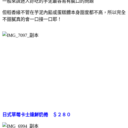
一般來說迷人好吃的芋泥最容易有膩口的問題
但稻香緣不管在芋泥內餡或蛋糕體本身甜度都不高，所以完全
不甜膩真的會一口接一口耶！
日式草莓卡士達鮮奶捲 ＄２８０