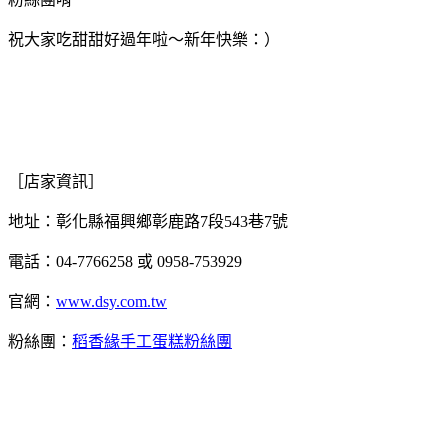
祝大家吃甜甜好過年啦～新年快樂：）
［店家資訊］
地址：彰化縣福興鄉彰鹿路7段543巷7號
電話：04-7766258 或 0958-753929
官網：
www.dsy.com.tw
粉絲團：
稻香緣手工蛋糕粉絲團