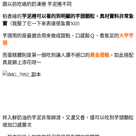
跟以前吃過的奶凍捲 芋泥捲不同
稻香緣的
芋泥捲可以看的到明顯的芋頭顆粒，真材實料非常紮
實
（我壓了它一下來表達很紮實XD）
芋頭用的是最適合用來做成甜點、口感鬆Ｑ、香氣足的
大甲芋
頭
而蛋糕體則是第一個吃到讓人讚不絕口的
黃金蛋糕
，如此搭配
真是錦上添花呀～
拌入鮮奶油的芋泥非常綿滑，又濃又香，還可以咬到芋頭顆粒
增加口感層次