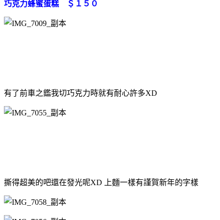
巧克力蜂蜜蛋糕 ＄１５０
有了前車之鑑我切巧克力時就有耐心許多XD
撕得超美的吧還在發光呢XD 上麵一樣有謹賀新年的字樣