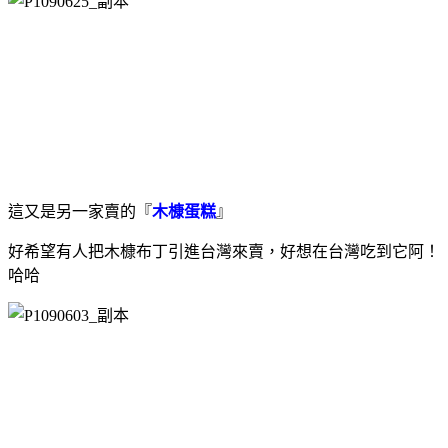
這又是另一家賣的『
木槺蛋糕
』
好希望有人把木槺布丁引進台灣來賣，好想在台灣吃到它阿！
哈哈