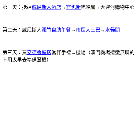
第一天：抵達
威尼斯人酒店
→
官也街
吃晚餐→大運河購物中心
第二天：威尼斯人
渢竹自助午餐
→
市區大三巴
→
水舞間
第三天：買
安德魯蛋塔
當伴手禮→機場（澳門機場還蠻無聊的
不用太早去準備登機）