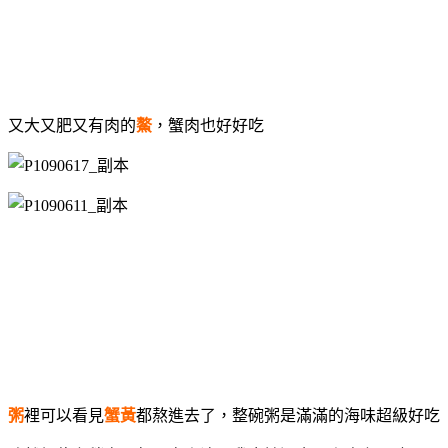
又大又肥又有肉的
鰲
，蟹肉也好好吃
粥
裡可以看見
蟹黃
都熬進去了，整碗粥是滿滿的海味超級好吃