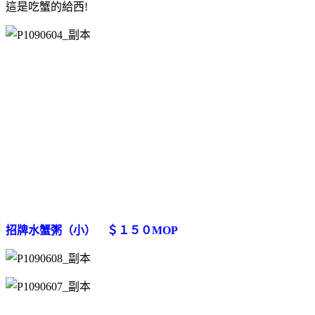
這是吃蟹的給西!
招牌水蟹粥（小） ＄１５０MOP