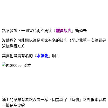
話不多說，一到官也街立馬往『
誠昌飯店
』衝過去
沒聽過的可能還以為是哪家有名的飯店（至少我第一次聽到是
這樣覺得XD）
其實他是賣有名的『
水蟹粥
』啊！
牆上的菜單有看跟沒看一樣，因為除了『時價』之外根本就看
不懂是多少錢