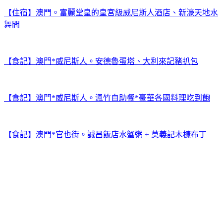
【住宿】澳門。富麗堂皇的皇宮級威尼斯人酒店、新濠天地水
舞間
【食記】澳門*威尼斯人。安德魯蛋塔、大利來記豬扒包
【食記】澳門*威尼斯人。渢竹自助餐*豪華各國料理吃到飽
【食記】澳門*官也街。誠昌飯店水蟹粥 + 莫義記木槺布丁