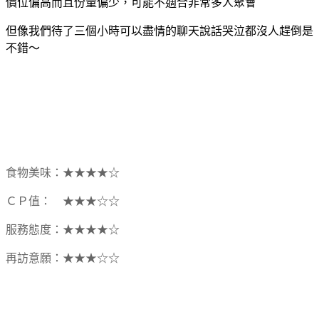
價位偏高而且份量偏少，可能不適合非常多人聚會
但像我們待了三個小時可以盡情的聊天說話哭泣都沒人趕倒是
不錯～
食物美味：★★★★☆
ＣＰ值： ★★★
☆
☆
服務態度：★★★
★
☆
再訪意願：★★★
☆
☆