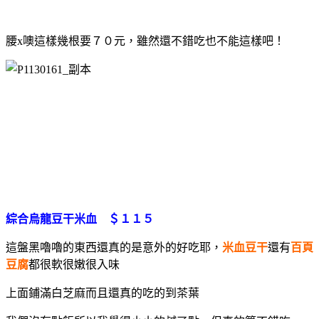
腰x噢這樣幾根要７０元，雖然還不錯吃也不能這樣吧！
綜合烏龍豆干米血 ＄１１５
這盤黑嚕嚕的東西還真的是意外的好吃耶，
米血豆干
還有
百頁
豆腐
都很軟很嫩很入味
上面鋪滿白芝麻而且還真的吃的到茶葉