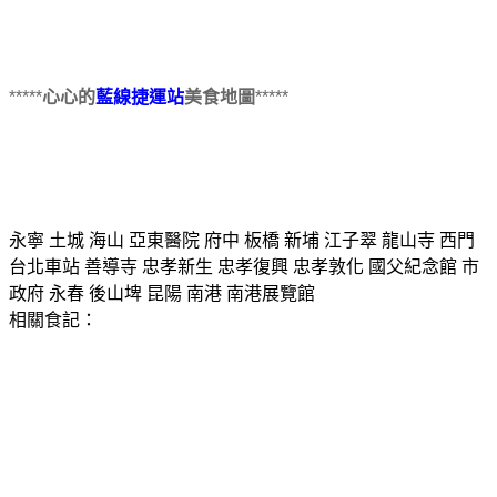
*****
心心的
藍線捷運站
美食地圖
*****
永寧 土城 海山 亞東醫院 府中 板橋 新埔 江子翠 龍山寺 西門
台北車站 善導寺 忠孝新生 忠孝復興 忠孝敦化 國父紀念館 市
政府 永春 後山埤 昆陽 南港 南港展覽館
相關食記：