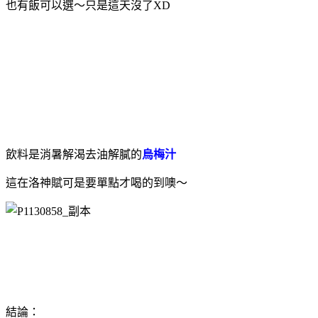
也有飯可以選～只是這天沒了XD
飲料是消暑解渴去油解膩的
烏梅汁
這在洛神賦可是要單點才喝的到噢～
結論：