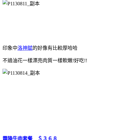
印象中
洛神賦
的好像有比較厚哈哈
不過油花一樣漂亮肉質一樣軟嫩!好吃!!
霜降牛肉套餐 ＄３６８