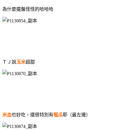
為什麼擺盤怪怪的哈哈哈
ＴＪ說
玉米
超甜
米血
也好吃，還很特別有
瓠瓜
耶（最左邊）