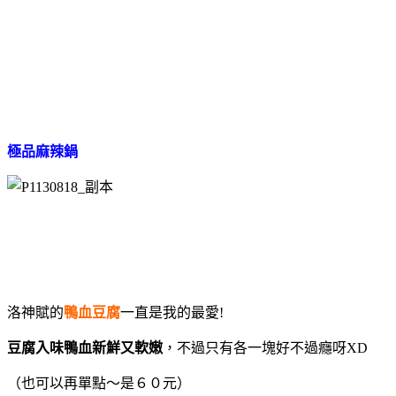
極品麻辣鍋
洛神賦的
鴨血豆腐
一直是我的最愛!
豆腐入味鴨血新鮮又軟嫩
，不過只有各一塊好不過癮呀XD
（也可以再單點～是６０元）