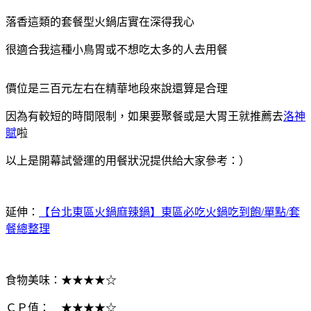
落香這類的套餐型火鍋店實在深得我心
很適合我這種小鳥胃或不想吃太多的人去用餐
價位是三百元左右在精華地段來說還算是合理
因為有較短的時間限制，如果要聚餐或是大胃王就推薦去
洛神
賦
啦
以上是開幕試營運的用餐狀況提供給大家參考：）
延伸：
【台北東區火鍋麻辣鍋】東區必吃火鍋吃到飽/單點/套
餐總整理
食物美味：★★★
★
☆
ＣＰ值： ★★★★
☆