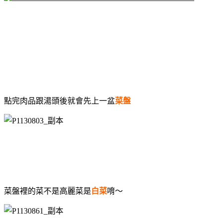
點完肉品跟湯頭後就會先上一盆
菜盤
菜盤裡的菜不是高麗菜是
白菜
唷～