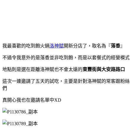
我最喜歡的吃到飽火鍋
洛神賦
開新分店了，取名為『
落香
』
不過令我意外的是落香並非吃到飽，而是以套餐式的經營模式
地點則是選在距離洛神賦也不會太遠的
東豐街與大安路路口
這次一連邀請了五天的試吃，主要是針對洛神賦的常客跟粉絲
們
真開心我也在邀請名單中XD